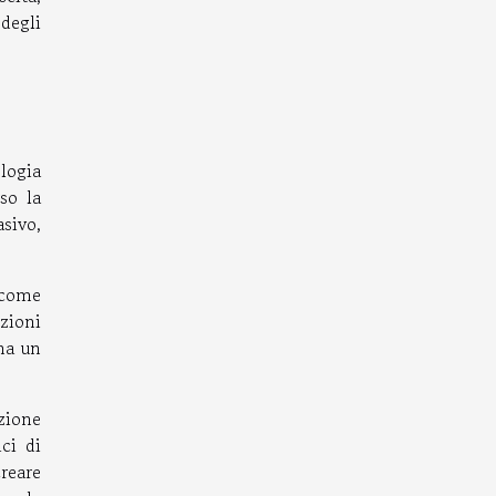
degli
logia
so la
sivo,
 come
zioni
na un
zione
ci di
reare