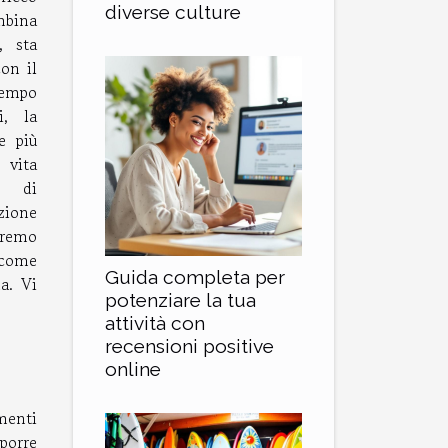
diverse culture
mbina
, sta
on il
empo
i, la
e più
 vita
i di
ione
eremo
 come
Guida completa per
a. Vi
potenziare la tua
attività con
recensioni positive
online
menti
porre