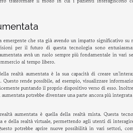
ero trasformare il modo in cui i pazienti interagiscono c
 aumentata
a emergente che sta già avendo un impatto significativo su 
visioni per il futuro di questa tecnologia sono entusiasma
 aumentata avrà un ruolo sempre più fondamentale in vari set
 commercio al tempo libero.
della realtà aumentata è la sua capacità di creare un'intera
te. Questo rende possibile, ad esempio, visualizzare informazi
cemente puntando il proprio dispositivo verso di esso. Inoltr
tà aumentata potrebbe diventare una parte ancora più integrata
 realtà aumentata è quella della realtà mista. Questa tecno
 e della realtà virtuale, permettendo agli utenti di interagi
Questo potrebbe aprire nuove possibilità in vari settori, co