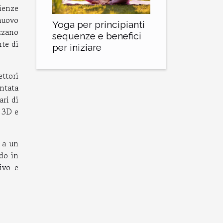
ienze
nuovo
Yoga per principianti
zzano
sequenze e benefici
nte di
per iniziare
ttori
ntata
ari di
 3D e
 a un
do in
ivo e