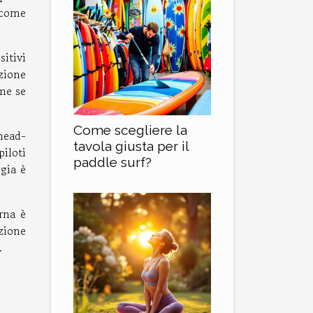
 come
itivi
zione
ome se
Come scegliere la
 head-
tavola giusta per il
piloti
paddle surf?
ogia è
rna è
zione
.