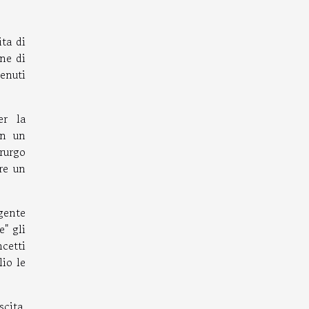
ita di
ne di
tenuti
er la
in un
rurgo
re un
gente
e" gli
ncetti
lio le
scita,