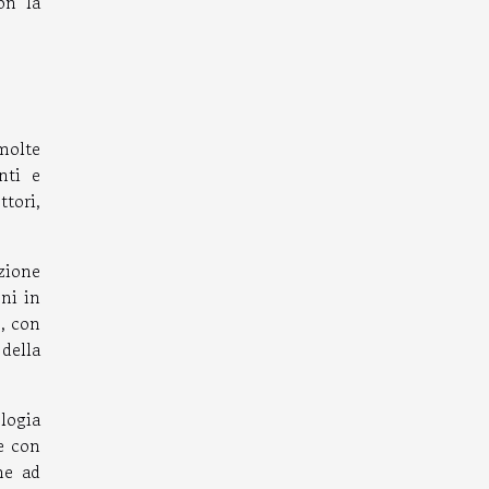
on la
molte
nti e
tori,
zione
oni in
e, con
 della
logia
re con
me ad