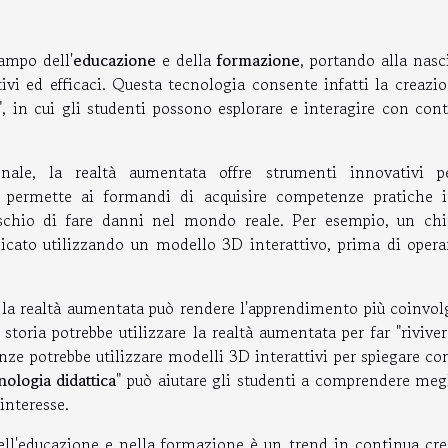
ampo dell'
educazione
e della
formazione
, portando alla nasc
vi ed efficaci. Questa tecnologia consente infatti la creazio
", in cui gli studenti possono esplorare e interagire con con
.
nale, la realtà aumentata offre strumenti innovativi p
to permette ai formandi di acquisire competenze pratiche 
ischio di fare danni nel mondo reale. Per esempio, un chi
licato utilizzando un modello 3D interattivo, prima di opera
, la realtà aumentata può rendere l'apprendimento più coinvol
toria potrebbe utilizzare la realtà aumentata per far "riviver
nze potrebbe utilizzare modelli 3D interattivi per spiegare co
nologia didattica
" può aiutare gli studenti a comprendere meg
interesse.
nell'educazione e nella formazione è un trend in continua cre