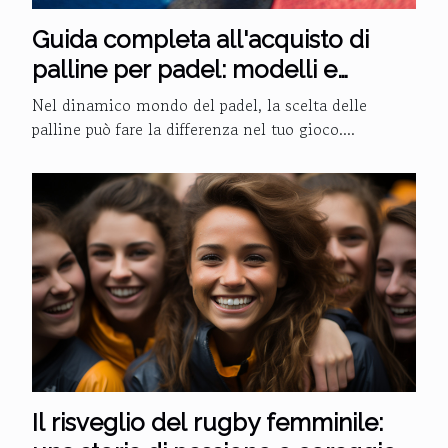
Guida completa all'acquisto di
palline per padel: modelli e
caratteristiche
Nel dinamico mondo del padel, la scelta delle
palline può fare la differenza nel tuo gioco....
Il risveglio del rugby femminile: