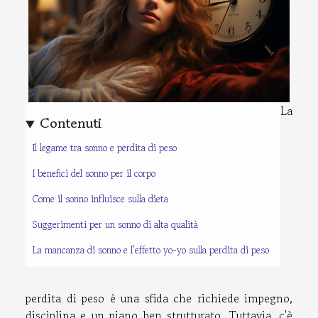
La
Contenuti
Il legame tra sonno e perdita di peso
I benefici del sonno per il corpo
Come il sonno influisce sulla dieta
Suggerimenti per un sonno di alta qualità
La mancanza di sonno e l'effetto yo-yo sulla perdita di peso
perdita di peso è una sfida che richiede impegno,
disciplina e un piano ben strutturato. Tuttavia, c'è